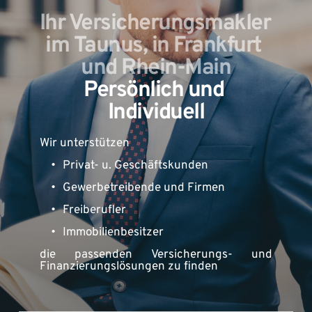
Ihr Versicherungsmakler 
im Taunus, in Frankfurt 
und Rhein-Main
Persönlich und 
Individuell
Wir unterstützen
Privat- u. Geschäftskunden
Gewerbetreibende und Firmen 
Freiberufler
Immobilienbesitzer
die passenden Versicherungs- und 
Finanzierungslösungen zu finden 