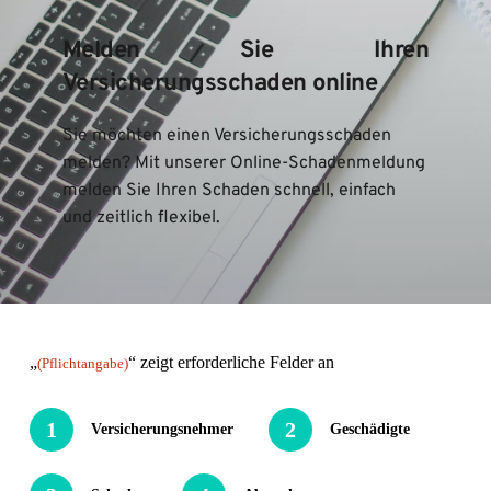
Melden Sie Ihren 
Versicherungsschaden online
Sie möchten einen Versicherungsschaden 
melden? Mit unserer Online-Schadenmeldung  
melden Sie Ihren Schaden schnell, einfach 
und zeitlich flexibel.
„
“ zeigt erforderliche Felder an
(Pflichtangabe)
1
2
Versicherungsnehmer
Geschädigte