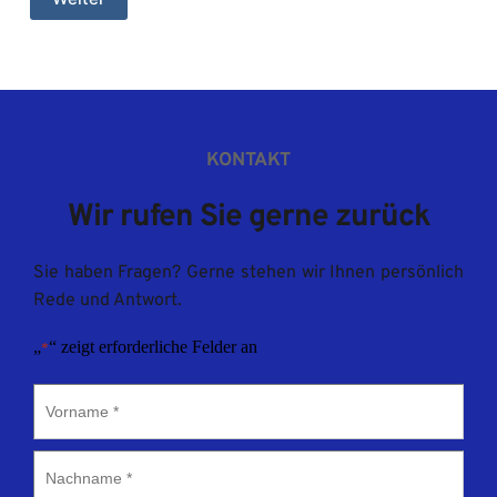
KONTAKT
Wir rufen Sie gerne zurück
Sie haben Fragen? Gerne stehen wir Ihnen persönlich 
Rede und Antwort.
„
“ zeigt erforderliche Felder an
*
Vorname
*
Nachname
*